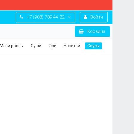
+7 (908) 789-44-22
Войти
Корзина
Маки роллы
Суши
Фри
Напитки
Соусы