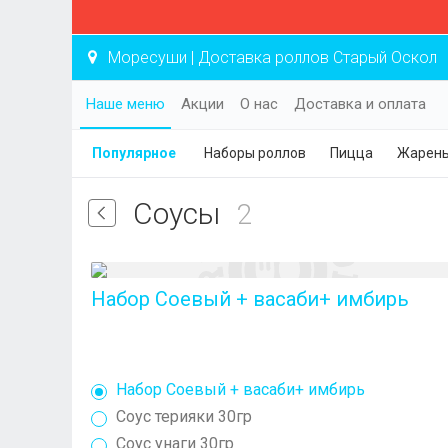
Моресуши | Доставка роллов Старый Оскол
Наше меню
Акции
О нас
Доставка и оплата
Популярное
Наборы роллов
Пицца
Жарены
Соусы
2
Набор Соевый + васаби+ имбирь
Набор Соевый + васаби+ имбирь
Соус терияки 30гр
Соус унаги 30гр