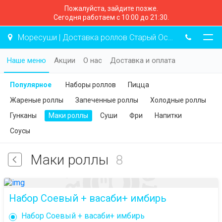
Пожалуйста, зайдите позже.
Сегодня работаем с 10:00 до 21:30.
Моресуши | Доставка роллов Старый Оскол
Наше меню
Акции
О нас
Доставка и оплата
Популярное
Наборы роллов
Пицца
Жареные роллы
Запеченные роллы
Холодные роллы
Гунканы
Маки роллы
Суши
Фри
Напитки
Соусы
Маки роллы
8
Набор Соевый + васаби+ имбирь
Набор Соевый + васаби+ имбирь