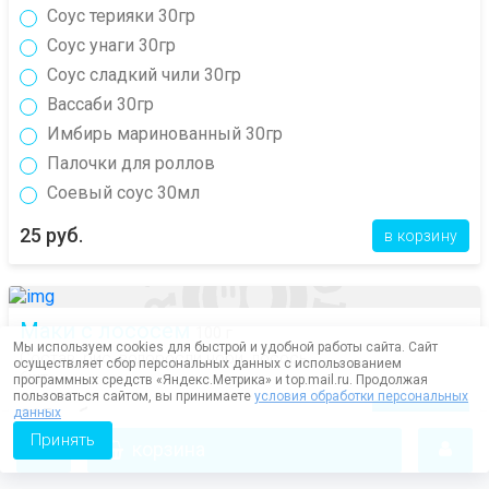
Соус терияки 30гр
Соус унаги 30гр
Соус сладкий чили 30гр
Вассаби 30гр
Имбирь маринованный 30гр
Палочки для роллов
Соевый соус 30мл
25 руб.
в корзину
Маки с лососем
100 г
Мы используем cookies для быстрой и удобной работы сайта. Сайт
Состав: рис, водоросли нори, лосось
осуществляет сбор персональных данных с использованием
6шт
программных средств «Яндекс.Метрика» и top.mail.ru. Продолжая
пользоваться сайтом, вы принимаете
условия обработки персональных
215 руб.
данных
в корзину
Принять
корзина