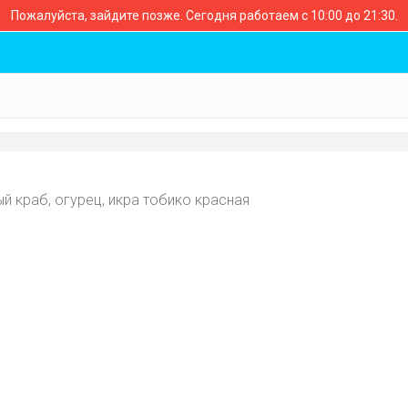
Пожалуйста, зайдите позже.
Сегодня работаем с 10:00 до 21:30.
ый краб, огурец, икра тобико красная