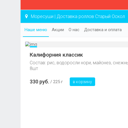
Моресуши | Доставка роллов Старый Оскол
Наше меню
Акции
О нас
Доставка и оплата
Калифорния классик
Состав: рис, водоросли нори, майонез, снежн
8шт
330 руб.
225 г
в корзину