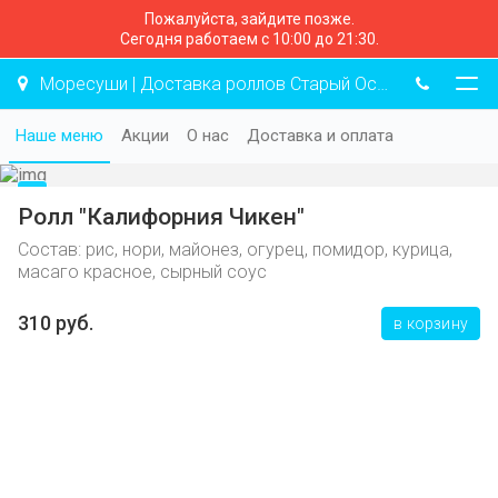
Пожалуйста, зайдите позже.
Сегодня работаем с 10:00 до 21:30.
Моресуши | Доставка роллов Старый Оскол
Наше меню
Акции
О нас
Доставка и оплата
Ролл "Калифорния Чикен"
Состав: рис, нори, майонез, огурец, помидор, курица,
масаго красное, сырный соус
310 руб.
в корзину