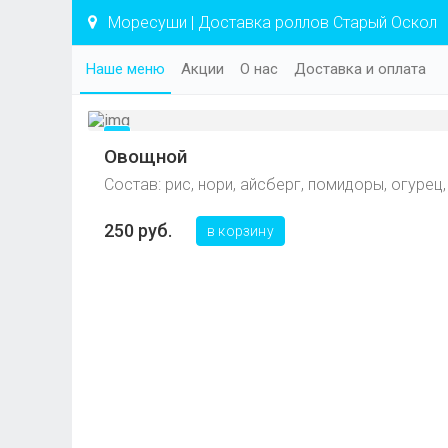
Моресуши | Доставка роллов Старый Оскол
Наше меню
Акции
О нас
Доставка и оплата
Овощной
Состав: рис, нори, айсберг, помидоры, огурец
250 руб.
в корзину