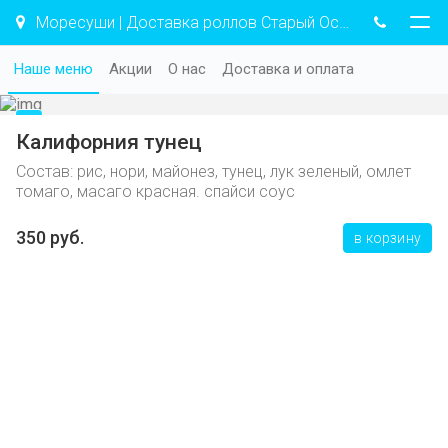
Моресуши | Доставка роллов Старый Оскол
Наше меню
Акции
О нас
Доставка и оплата
Калифорния тунец
Состав: рис, нори, майонез, тунец, лук зеленый, омлет
томаго, масаго красная. спайси соус
350 руб.
в корзину