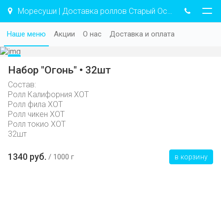
Моресуши | Доставка роллов Старый Оскол
Наше меню
Акции
О нас
Доставка и оплата
Набор "Огонь" • 32шт
Состав:
Ролл Калифорния ХОТ
Ролл фила ХОТ
Ролл чикен ХОТ
Ролл токио ХОТ
32шт
1340 руб.
1000 г
в корзину